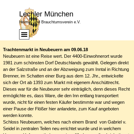
Direkt zum Seiteninhalt
Lechler München
Heimat- und Brauchtumsverein e.V.
Menü überspringen
Menü
Trachtenmarkt in Neubeuern am 09.06.18
Neubeuern ist eine Reise wert. Der 4400-Einwohnerort wurde
1981 zum schönsten Dorf Deutschlands gewählt. Gelegen direkt
an der Salzstraße und an der Abzweigung zum Inntal in Richtung
Brenner, im Schatten einer Burg aus dem 12. Jhr., entwickelte
sich der Ort ab 1393 zum Markt mit eigenem Anschüttrecht.
Dieses war für die Neubeurer sehr einträglich, denn dieses Recht
ermöglichte es, dass Ware, die den Inn entlang transportiert
wurde, nicht für einen festen Käufer bestimmte war und wegen
einer Pause der Flößer hier anlandete, zum Kauf angeboten
werden konnte.
Schloss Neubeuern, welches nach einem Brand von Gabriel v.
Seidel in zentralen Teilen neu errichtet wurde und in welchem