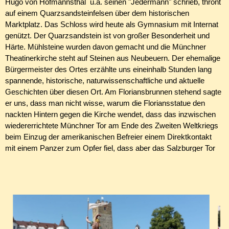
Hugo von Hofmannsthal u.a. seinen "Jedermann" schrieb, thront
auf einem Quarzsandsteinfelsen über dem historischen
Marktplatz. Das Schloss wird heute als Gymnasium mit Internat
genützt. Der Quarzsandstein ist von großer Besonderheit und
Härte. Mühlsteine wurden davon gemacht und die Münchner
Theatinerkirche steht auf Steinen aus Neubeuern. Der ehemalige
Bürgermeister des Ortes erzählte uns eineinhalb Stunden lang
spannende, historische, naturwissenschaftliche und aktuelle
Geschichten über diesen Ort. Am Floriansbrunnen stehend sagte
er uns, dass man nicht wisse, warum die Floriansstatue den
nackten Hintern gegen die Kirche wendet, dass das inzwischen
wiedererrichtete Münchner Tor am Ende des Zweiten Weltkriegs
beim Einzug der amerikanischen Befreier einem Direktkontakt
mit einem Panzer zum Opfer fiel, dass aber das Salzburger Tor
noch in seiner ursprünglichen Pracht erhalten ist, dass es in
Neubeuern alle hundert Jahre einen Brand gegeben hat und dass
die Schönheit des Ortes jetzt arg bedroht ist, weil der
Brennnerbasistunnel auf Bayerischer Seite just über eine Trasse
an Neubeuern vorbei angeschlossen werden soll.
Die Bilder zeigen uns bei der Gwandvorstellung, die Evi zweimal
routiniert und spritzig vorgetragen hat. Man beachte, unsere