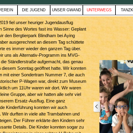
Menü überspringen
VEREIN
DIE JUGEND
UNSER GWAND
UNTERWEGS
TANZK
▼
▼
▼
▼
▼
2019 fiel unser heuriger Jugendausflug
n Sinne des Wortes fast ins Wasser: Geplant
ir den Bergtierpark Blindham bei Aying
aber ausgerechnet an diesem Tag schüttete
erte es immer wieder den ganzen Tag über.
ir uns als Alternativ-Programm ins MVG-
die Ständlerstraße aufgemacht, das genau
 diesem Sonntag geöffnet hatte. Wir konnten
n mit einer Sondertram Nummer 7, die auch
istorischer P-Wagen war, direkt zum Museum
ktlich um 11Uhr waren wir dort. Wir waren
leine Gruppe, aber wir hatten alle sehr viel
nserem Ersatz-Ausflug. Eine ganz
de Kinderführung konnten wir auch
Wir durften in viele alte Trambahnen und
eigen. Der Führer erklärte den Kindern sehr
essante Details. Die Kinder konnten sogar zu