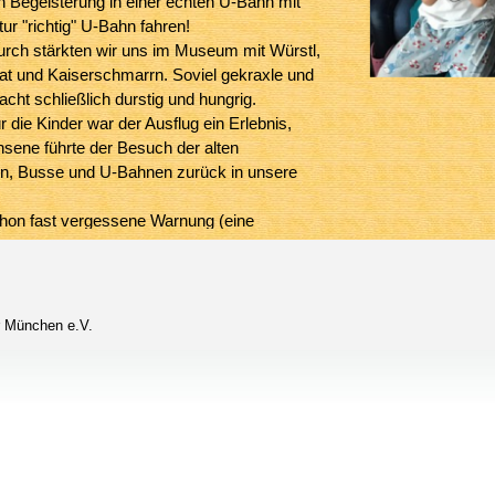
n Begeisterung in einer echten U-Bahn mit
ur "richtig" U-Bahn fahren!
rch stärkten wir uns im Museum mit Würstl,
lat und Kaiserschmarrn. Soviel gekraxle und
ht schließlich durstig und hungrig.
ür die Kinder war der Ausflug ein Erlebnis,
sene führte der Besuch der alten
, Busse und U-Bahnen zurück in unsere
chon fast vergessene Warnung (eine
von Ernst Hürlimann): "Besser immer eine
um Festhalten!" mit zwei aufgepackelten, in
hn gestürzten Damen fanden wir alle
ustig! Draußen tobte immer wieder ein
r München e.V.
pischer Regenguß mit Gewitter, dass wir
r großen Halle durch die leicht geöffneten
r immer wieder ein paar Regentropfen
 Am Nachmittag traten wir dann wieder den
t der Sondertram 7 an und fanden, das
m kann man durchaus mal wieder