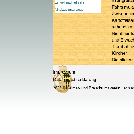
ihrer große
Es weihnachtet sehr
Fahrsimulat
Nikolaus unterwegs
Zwischendu
Kartoffelsa
schauen mac
Nicht nur f
uns Erwach
Trambahnen
Kindheit.
Die alte, s
Zeichnung 
Impressum
Hand frei z
Datenschutzerklärung
der Tramba
besonders l
2023 © Heimat- und Brauchtumsverein Lechle
nahezu tro
sogar in de
Zurück zum Seiteninhalt
Dachfenste
abbekamen!
Heimweg mi
MVG Museu
besuchen!