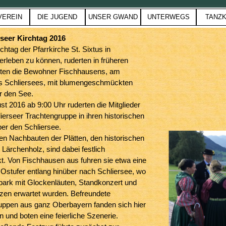
Menü überspringen
VEREIN
DIE JUGEND
UNSER GWAND
UNTERWEGS
TANZK
▼
▼
▼
▼
▼
rseer Kirchtag 2016
htag der Pfarrkirche St. Sixtus in
erleben zu können, ruderten in früheren
ten die Bewohner Fischhausens, am
s Schliersees, mit blumengeschmückten
r den See.
t 2016 ab 9:00 Uhr ruderten die Mitglieder
lierseer Trachtengruppe in ihren historischen
er den Schliersee.
len Nachbauten der Plätten, den historischen
Lärchenholz, sind dabei festlich
. Von Fischhausen aus fuhren sie etwa eine
Ostufer entlang hinüber nach Schliersee, wo
park mit Glockenläuten, Standkonzert und
tzen erwartet wurden. Befreundete
uppen aus ganz Oberbayern fanden sich hier
in und boten eine feierliche Szenerie.