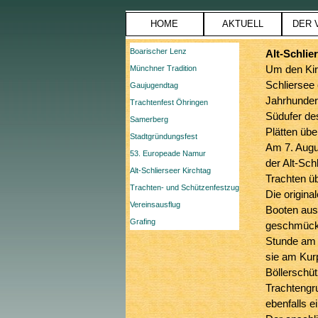
Direkt zum Seiteninhalt
HOME
AKTUELL
DER 
Menü überspringen
Boarischer Lenz
Alt-Schlie
Münchner Tradition
Um den Kirc
Schliersee 
Gaujugendtag
Jahrhunder
Trachtenfest Öhringen
Südufer de
Samerberg
Plätten übe
Stadtgründungsfest
Am 7. Augus
53. Europeade Namur
der Alt-Sch
Alt-Schlierseer Kirchtag
Trachten üb
Trachten- und Schützenfestzug
Die origina
Vereinsausflug
Booten aus 
Grafing
geschmückt
Stunde am 
sie am Kur
Böllerschü
Trachtengr
ebenfalls e