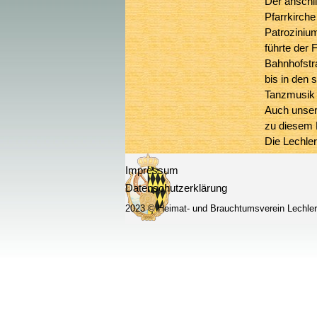
Der anschl
Pfarrkirche 
Patroziniu
führte der 
Bahnhofstr
bis in den 
Tanzmusik d
Auch unser 
zu diesem E
Die Lechle
15. Stelle.
Impressum
gut bewähr
Datenschutzerklärung
genossen d
Schlierseer
2023 © Heimat- und Brauchtumsverein Lechle
Zurück zum Seiteninhalt