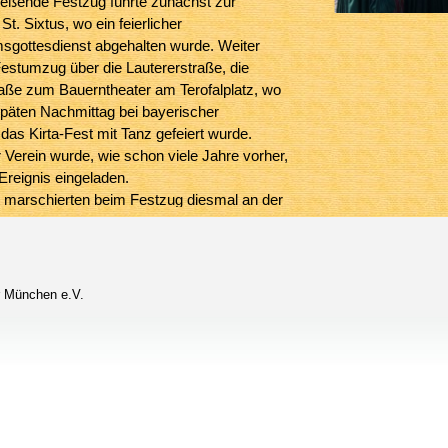
ießende Festzug führte zunächst zur
St. Sixtus, wo ein feierlicher
msgottesdienst abgehalten wurde. Weiter
Festumzug über die Lautererstraße, die
aße zum Bauerntheater am Terofalplatz, wo
späten Nachmittag bei bayerischer
as Kirta-Fest mit Tanz gefeiert wurde.
Verein wurde, wie schon viele Jahre vorher,
reignis eingeladen.
r marschierten beim Festzug diesmal an der
 Unser neuer Taferlbua Florian hat sich wieder
t. Das Wetter war angenehm und wir
ie wunderbare Atmosphäre des Alt-
 Kirchentags, wie jedes Jahr.
r München e.V.