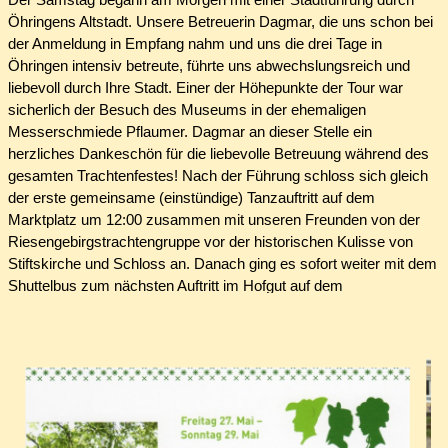
Der Samstag begann am Morgen mit einer Stadtführung durch
Öhringens Altstadt. Unsere Betreuerin Dagmar, die uns schon bei
der Anmeldung in Empfang nahm und uns die drei Tage in
Öhringen intensiv betreute, führte uns abwechslungsreich und
liebevoll durch Ihre Stadt. Einer der Höhepunkte der Tour war
sicherlich der Besuch des Museums in der ehemaligen
Messerschmiede Pflaumer. Dagmar an dieser Stelle ein
herzliches Dankeschön für die liebevolle Betreuung während des
gesamten Trachtenfestes! Nach der Führung schloss sich gleich
der erste gemeinsame (einstündige) Tanzauftritt auf dem
Marktplatz um 12:00 zusammen mit unseren Freunden von der
Riesengebirgstrachtengruppe vor der historischen Kulisse von
Stiftskirche und Schloss an. Danach ging es sofort weiter mit dem
Shuttelbus zum nächsten Auftritt im Hofgut auf dem
Landesgartenschaugelände, hier gab es statt Kopfsteinpflaster
Rasen als Tanzboden. Ein herzliches Dankeschön an die RTG'ler,
es hat wieder mal sehr großen Spaß gemacht, mit Euch zu
tanzen – die vielen gemeinsamen Proben im Gau haben sich
gelohnt! Am Abend hieß es dann auf der Sparkassenbühne
„Menschen in Tracht zusammenbringen – Öhringen“ unter der
unnachahmlichen Moderation von Knut Kreuch, dem OB der Stadt