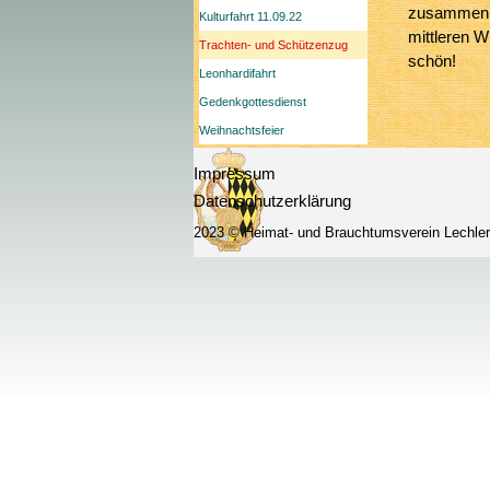
zusammen b
Kulturfahrt 11.09.22
mittleren W
Trachten- und Schützenzug
schön!
Leonhardifahrt
Gedenkgottesdienst
Weihnachtsfeier
Impressum
Datenschutzerklärung
2023 © Heimat- und Brauchtumsverein Lechle
Zurück zum Seiteninhalt