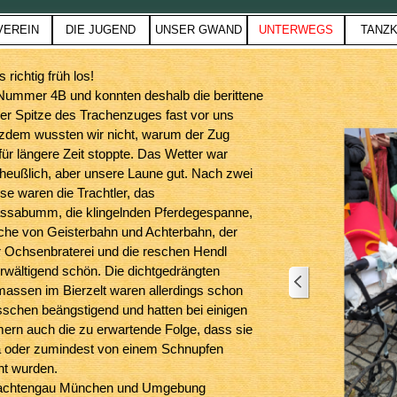
Menü überspringen
VEREIN
DIE JUGEND
UNSER GWAND
UNTERWEGS
TANZK
▼
▼
▼
▼
▼
 richtig früh los!
 Nummer 4B und konnten deshalb die berittene
der Spitze des Trachenzuges fast vor uns
tzdem wussten wir nicht, warum der Zug
r längere Zeit stoppte. Das Wetter war
heußlich, aber unsere Laune gut. Nach zwei
e waren die Trachtler, das
assabumm, die klingelnden Pferdegespanne,
che von Geisterbahn und Achterbahn, der
r Ochsenbraterei und die reschen Hendl
rwältigend schön. Die dichtgedrängten
ssen im Bierzelt waren allerdings schon
sschen beängstigend und hatten bei einigen
ern auch die zu erwartende Folge, dass sie
 oder zumindest von einem Schnupfen
t wurden.
rachtengau München und Umgebung