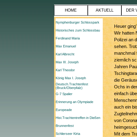
Direkt zum Seiteninhalt
HOME
AKTUELL
DER 
Menü überspringen
Nymphenburger Schlosspark
Heuer ging's
Historisches zum Schlossbau
Wir hatten
Ferdinand Maria
Polizei an 
sehen. Tro
Max Emanuel
manchmal fü
Karl Albrecht
ziemlich sc
Max III. Joseph
Jahren Paus
Karl Theodor
Tschingtar
König Max I. Joseph
die Geräus
Deutsch.Trachtenfest
Ochs in de
(Bruck/Oberpfalz)
einfach übe
G-7 Spalier
Menschenma
Erinnerung an Olympiade
auch ein bi
Europeade
Zugteilnehm
Hist.Trachtentreffen in Dießen
von Corona
Brunnenfest
heimgesuch
Mit dem T
Schlierseer Kirta