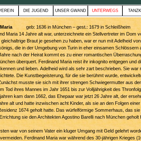
Menü überspringen
VEREIN
DIE JUGEND
UNSER GWAND
UNTERWEGS
TANZK
▼
▼
▼
▼
▼
 Maria
geb: 1636 in München – gest.: 1679 in Schleißheim
nd Maria 14 Jahre alt war, unterzeichnete ein Stellvertreter im Dom vo
gleichaltrige Braut je gesehen zu haben, war er nun mit Adelheid vo
önigs, die in der Umgebung von Turin in eher einsamen Schlössern a
 Jahre nach der Heirat kommt es zu einer romantischen Überraschun
nchen überquert. Ferdinand Maria reist ihr inkognito entgegen und d
ennen und lieben.
Adelheid wird als sehr zart beschrieben. Sie war m
ichtete. Die Kunstbegeisterung, für die sie berühmt wurde, entwickelt
unächst musste sie sich mit ihrer strengen Schwiegermutter aus d
m Tod ihres Mannes im Jahr 1651 bis zur Volljährigkeit des Thronfol
ahren kam dann 1662, das Ehepaar war jetzt 26 Jahre alt, der ersehn
hre alt und hatte inzwischen acht Kinder, als sie an den Folgen einer 
esidenz 1674 geholt hatte. Das würfelförmige Sommerhaus, das sie C
Errichtung sie den Architekten Agostino Barelli nach München geholt h
.
sten war von seinem Vater ein kluger Umgang mit Geld gelehrt worde
 vermeiden. Ferdinand Maria war während des 30-jährigen Krieges (1