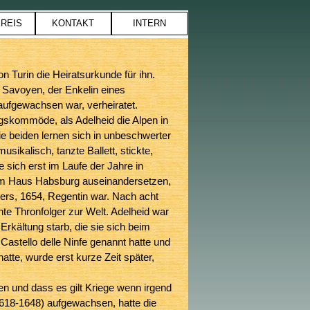
REIS
KONTAKT
INTERN
▼
▼
n Turin die Heiratsurkunde für ihn.
n Savoyen, der Enkelin eines
ufgewachsen war, verheiratet.
gskommöde, als Adelheid die Alpen in
ie beiden lernen sich in unbeschwerter
usikalisch, tanzte Ballett, stickte,
e sich erst im Laufe der Jahre in
em Haus Habsburg auseinandersetzen,
gers, 1654, Regentin war. Nach acht
te Thronfolger zur Welt. Adelheid war
Erkältung starb, die sie sich beim
astello delle Ninfe genannt hatte und
atte, wurde erst kurze Zeit später,
n und dass es gilt Kriege wenn irgend
618-1648) aufgewachsen, hatte die