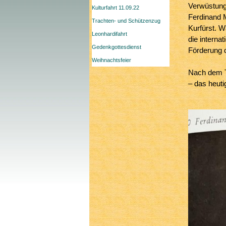
Verwüstunge
Kulturfahrt 11.09.22
Ferdinand M
Trachten- und Schützenzug
Kurfürst. W
Leonhardifahrt
die interna
Gedenkgottesdienst
Förderung 
Weihnachtsfeier
Nach dem T
– das heuti