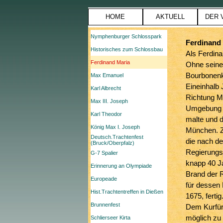
Direkt zum Seiteninhalt
HOME
AKTUELL
DER 
Menü überspringen
Nymphenburger Schlosspark
Ferdinand
Historisches zum Schlossbau
Als Ferdina
Ferdinand Maria
Ohne seine 
Bourbonenk
Max Emanuel
Eineinhalb
Karl Albrecht
Richtung Mü
Max III. Joseph
Umgebung k
Karl Theodor
malte und d
König Max I. Joseph
München. Z
Deutsch.Trachtenfest
die nach de
(Bruck/Oberpfalz)
Regierungsj
G-7 Spalier
knapp 40 Ja
Erinnerung an Olympiade
Brand der R
Europeade
für dessen 
Hist.Trachtentreffen in Dießen
1675, fertig
Brunnenfest
Dem Kurfür
möglich zu
Schlierseer Kirta