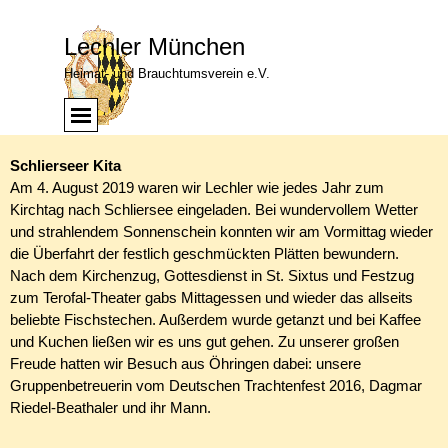
Direkt zum Seiteninhalt
Lechler München
Heimat- und Brauchtumsverein e.V.
Menü überspringen
Menü
Schlierseer Kita
Am 4. August 2019 waren wir Lechler wie jedes Jahr zum
Kirchtag nach Schliersee eingeladen. Bei wundervollem Wetter
und strahlendem Sonnenschein konnten wir am Vormittag wieder
die Überfahrt der festlich geschmückten Plätten bewundern.
Nach dem Kirchenzug, Gottesdienst in St. Sixtus und Festzug
zum Terofal-Theater gabs Mittagessen und wieder das allseits
beliebte Fischstechen. Außerdem wurde getanzt und bei Kaffee
und Kuchen ließen wir es uns gut gehen. Zu unserer großen
Freude hatten wir Besuch aus Öhringen dabei: unsere
Gruppenbetreuerin vom Deutschen Trachtenfest 2016, Dagmar
Riedel-Beathaler und ihr Mann.