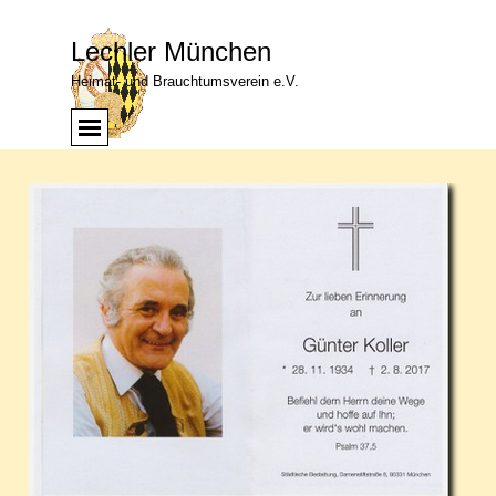
Direkt zum Seiteninhalt
Lechler München
Heimat- und Brauchtumsverein e.V.
Menü überspringen
Menü