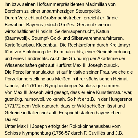
ihn bzw. seinen Hofkammerpräsidenten Maximilian von
Berchem zu einer unbarmherzigen Steuerpolitik.
Durch Verzicht auf Großmachtstreben, erreicht er für die
Bewohner Bayerns jedoch Großes.
Genannt seien in
wirtschaftlicher Hinsicht: Seidenraupenzucht, Kattun
(Baumwoll)-, Strumpf- Gold- und Silberwarenmanufakturen,
Kartoffelanbau, Kleeanbau. Die Rechtsreform durch Kreittmayr
führt zur Einführung des Kriminalrechts, einer Gerichtsordnung,
und eines Landrechts. Auch die Gründung der Akademie der
Wissenschaften geht auf Kurfürst Max III Joseph zurück.
Die Porzellanmanufaktur ist auf Initiative seiner Frau, welche die
Porzellanherstellung aus Meißen in ihrer sächsischen Heimat
kannte,
ab 1761 ins Nymphenburger Schloss gekommen.
Von Max III Joseph wird gesagt, dass er eine Künstlernatur war,
gutmütig, humorvoll, volksnah. So hilft er z.B. in der Hungersnot
1771/72 dem Volk dadurch, dass er Wild schießen lässt und
Getreide in Italien einkauft. Er spricht starken bayerischen
Dialekt.
Unter Max III Joseph erfolgt der Rokokoinnenausbau vom
Schloss Nymphenburg (1756-57 durch F. Cuvilliés und J.B.