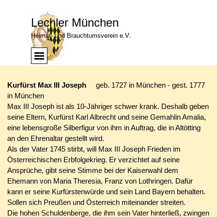
Direkt zum Seiteninhalt
Lechler München
Heimat- und Brauchtumsverein e.V.
Menü überspringen
Menü
Kurfürst Max III Joseph
geb. 1727 in München - gest. 1777
in München
Max III Joseph ist als 10-Jähriger schwer krank. Deshalb geben
seine Eltern, Kurfürst Karl Albrecht und seine Gemahlin Amalia,
eine lebensgroße Silberfigur von ihm in Auftrag, die in Altötting
an den Ehrenaltar gestellt wird.
Als der Vater 1745 stirbt, will Max III Joseph Frieden im
Österreichischen Erbfolgekrieg. Er verzichtet auf seine
Ansprüche, gibt seine Stimme bei der Kaiserwahl dem
Ehemann von Maria Theresia, Franz von Lothringen. Dafür
kann er seine Kurfürstenwürde und sein Land Bayern behalten.
Sollen sich Preußen und Österreich miteinander streiten.
Die hohen Schuldenberge, die ihm sein Vater hinterließ, zwingen