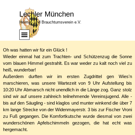
Direkt zum Seiteninhalt
Lechler München
Heimat- und Brauchtumsverein e.V.
Menü überspringen
Menü
Oh was hatten wir für ein Glück !
Wieder einmal hat zum Trachten- und Schützenzug die Sonne
vom blauen Himmel gestrahlt. Es war weder zu kalt noch viel zu
heiß, wunderbar!
Außerdem durften wir im ersten Zugdrittel gen Wies'n
marschieren, was unsere Wartezeit von 9 Uhr Aufstellung bis
10:20 Uhr Abmarsch nicht unendlich in die Länge zog. Ganz stolz
sind wir auf unsere zahlreich teilnehmende Vereinsjugend. Alle -
bis auf den Säugling - sind klaglos und munter winkend die über 7
km lange Strecke von der Widenmayerstr. 3 bis zur Fischer Vroni
zu Fuß gegangen. Die Komfortkutsche wurde diesmal von zwei
wunderschönen Apfelschimmeln gezogen, die hat echt was
hergemacht.