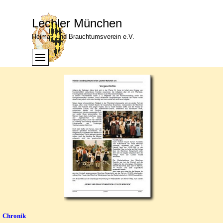
Direkt zum Seiteninhalt
Lechler München
Heimat- und Brauchtumsverein e.V.
Menü überspringen
Menü
Chronik